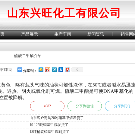
山东兴旺化工有限公司
|
|
|
|
荣誉
产品展示
生产车间
新闻资讯
销售网
硫酸二甲酯介绍
关闭本页
0
分享到：
黄色，略有葱头气味的油状可燃性液体，在50℃或者碱水易迅
慢。遇热、
明火
或氧化剂可燃。硫酸二甲酯是可使
DNA甲基化
的
位置被降解。
4982
分享到微信
分享到QQ
山东客户定购20吨硝基甲烷发货了
19.125吨硝基甲烷发货了
18吨桶装硝基甲烷到货了