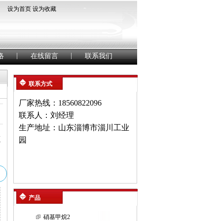
声
设为首页
设为收藏
明
中
国
钢
管
信
|
|
络
在线留言
联系我们
息
港
联系方式
厂家热线：18560822096
联系人：刘经理
生产地址：山东淄博市淄川工业
速
园
产品
硝基甲烷2