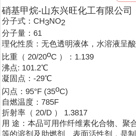
硝基甲烷-山东兴旺化工有限公司
分子式：CH
NO
3
2
分子量：61
理化性质：无色透明液体，水溶液呈酸
ο
比重（ 20/20
C ）：1.139
沸点: 101.2℃
凝固点：-29℃
ο
闪点：95°F (35
C)
自燃温度：785F
折射率（ 20/D ） 1.3817
用 途：本品可用作纤维素化合物、聚
等的溶剂及助燃剂、表面活性剂，是制